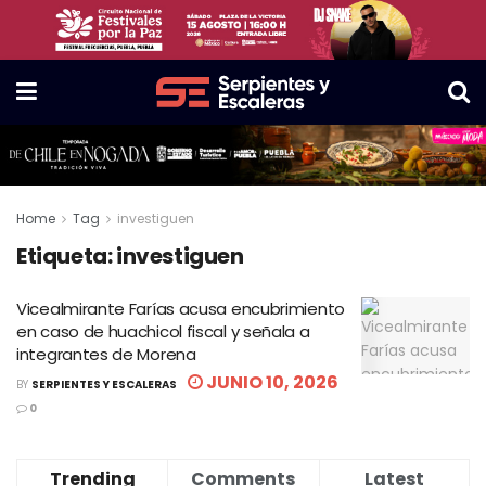
Home
Tag
investiguen
Etiqueta:
investiguen
Vicealmirante Farías acusa encubrimiento
en caso de huachicol fiscal y señala a
integrantes de Morena
JUNIO 10, 2026
BY
SERPIENTES Y ESCALERAS
0
Trending
Comments
Latest