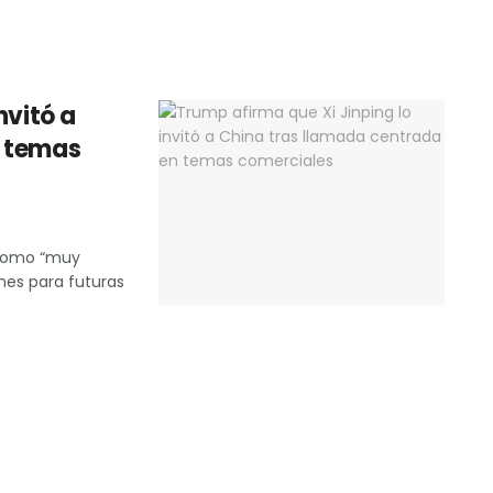
nvitó a
n temas
n como “muy
ones para futuras