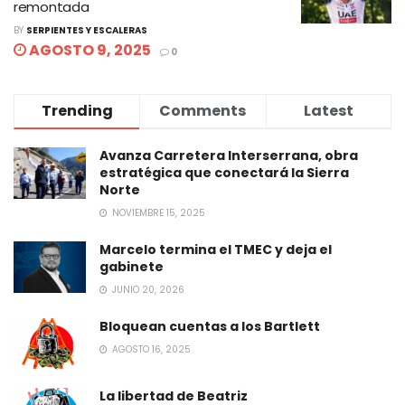
remontada
BY
SERPIENTES Y ESCALERAS
AGOSTO 9, 2025
0
Trending
Comments
Latest
Avanza Carretera Interserrana, obra
estratégica que conectará la Sierra
Norte
NOVIEMBRE 15, 2025
Marcelo termina el TMEC y deja el
gabinete
JUNIO 20, 2026
Bloquean cuentas a los Bartlett
AGOSTO 16, 2025
La libertad de Beatriz