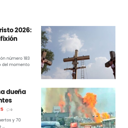
risto 2026:
ifixión
ión número 183
rio del momento
sa dueña
ntes
25
0
uertos y 70
...