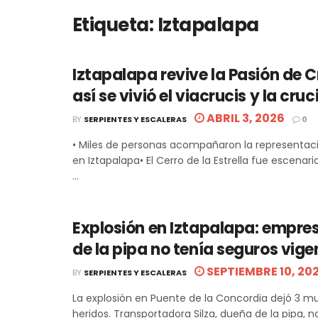
Etiqueta:
Iztapalapa
Iztapalapa revive la Pasión de C
así se vivió el viacrucis y la cruc
ABRIL 3, 2026
BY
SERPIENTES Y ESCALERAS
0
• Miles de personas acompañaron la representac
en Iztapalapa• El Cerro de la Estrella fue escena
...
Explosión en Iztapalapa: empre
de la pipa no tenía seguros vige
SEPTIEMBRE 10, 20
BY
SERPIENTES Y ESCALERAS
La explosión en Puente de la Concordia dejó 3 m
heridos. Transportadora Silza, dueña de la pipa, no 