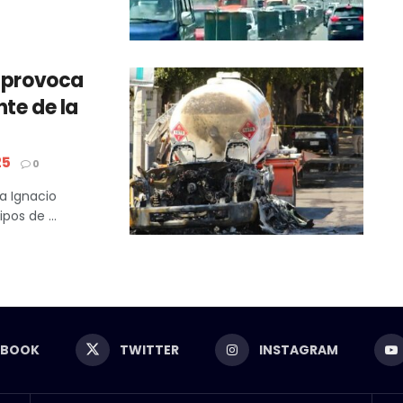
a provoca
nte de la
25
0
a Ignacio
os de ...
EBOOK
TWITTER
INSTAGRAM