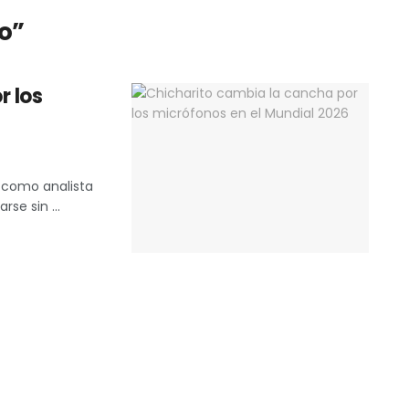
to”
r los
6 como analista
se sin ...