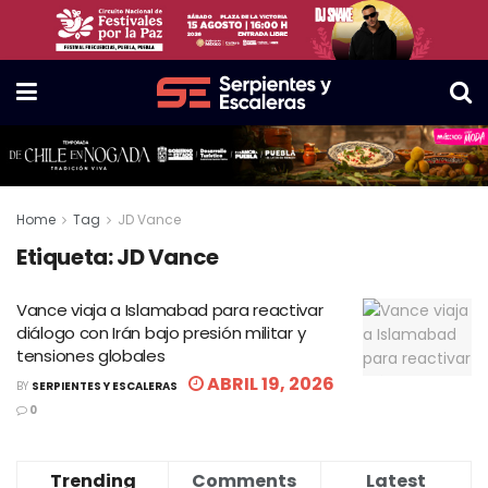
Home
Tag
JD Vance
Etiqueta:
JD Vance
Vance viaja a Islamabad para reactivar
diálogo con Irán bajo presión militar y
tensiones globales
ABRIL 19, 2026
BY
SERPIENTES Y ESCALERAS
0
Trending
Comments
Latest