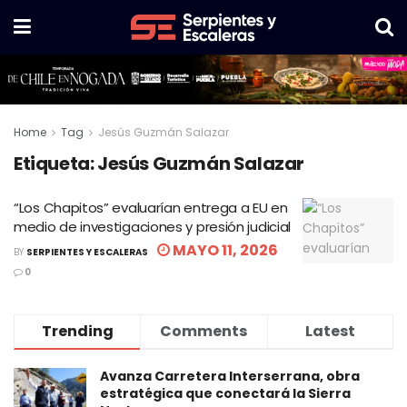
Home
Tag
Jesús Guzmán Salazar
Etiqueta:
Jesús Guzmán Salazar
“Los Chapitos” evaluarían entrega a EU en
medio de investigaciones y presión judicial
MAYO 11, 2026
BY
SERPIENTES Y ESCALERAS
0
Trending
Comments
Latest
Avanza Carretera Interserrana, obra
estratégica que conectará la Sierra