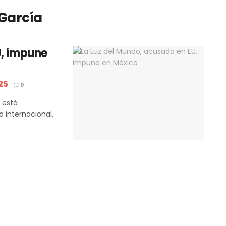
García
U, impune
25
0
l está
 internacional,