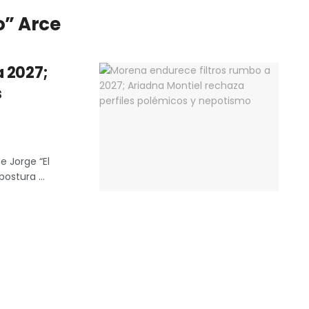
o” Arce
a 2027;
s
e Jorge “El
ostura ...