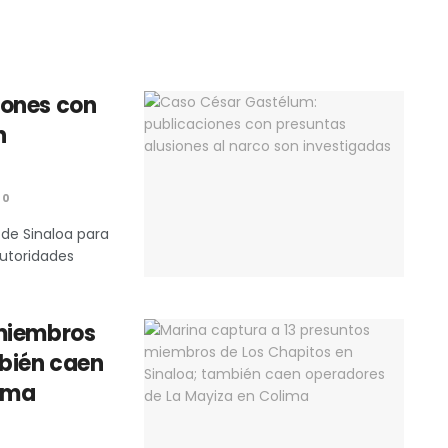
iones con
n
0
 de Sinaloa para
autoridades
 miembros
mbién caen
lima