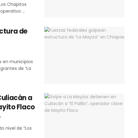
 Los Chapitos
operativo ...
ctura de
s en municipios
egrantes de “La
Culiacán a
ayito Flaco
0
o nivel de “Los