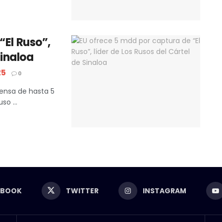
“El Ruso”,
Sinaloa
25
0
ensa de hasta 5
so ...
EBOOK
TWITTER
INSTAGRAM