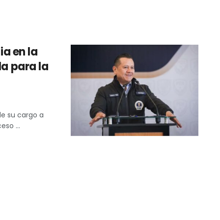
ia en la
la para la
de su cargo a
eso ...