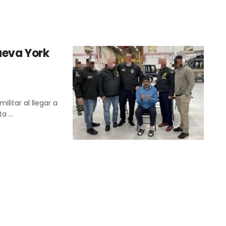
ueva York
litar al llegar a
 ...