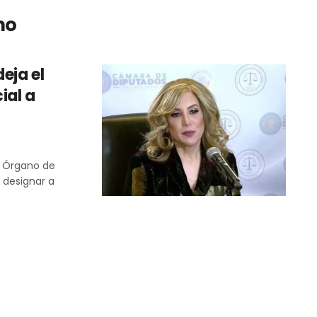
mo
eja el
ial a
o Órgano de
 designar a