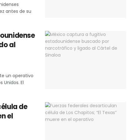
nidenses
z antes de su
dounidense
do al
te un operativo
 Unidos. El
célula de
n el