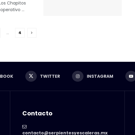
 Los Chapitos
operativo ...
…
4
EBOOK
TWITTER
INSTAGRAM
Contacto
contacto@serpientesyescaleras.mx