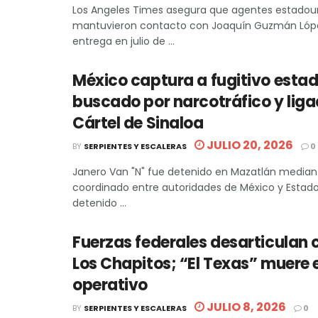
Los Angeles Times asegura que agentes estadou
mantuvieron contacto con Joaquín Guzmán Lópe
entrega en julio de ...
México captura a fugitivo esta
buscado por narcotráfico y liga
Cártel de Sinaloa
JULIO 20, 2026
BY
SERPIENTES Y ESCALERAS
0
Janero Van "N" fue detenido en Mazatlán median
coordinado entre autoridades de México y Estados
detenido ...
Fuerzas federales desarticulan 
Los Chapitos; “El Texas” muere e
operativo
JULIO 8, 2026
BY
SERPIENTES Y ESCALERAS
0