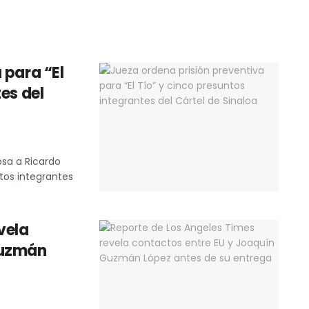
 para “El
es del
osa a Ricardo
ntos integrantes
vela
Guzmán