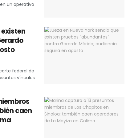
do en un operativo
 existen
Gerardo
gosto
orte federal de
esuntos vínculos
 miembros
mbién caen
lima