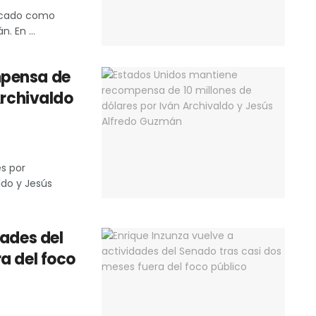
ficado como
. En ...
mpensa de
Archivaldo
es por
ldo y Jesús
dades del
a del foco