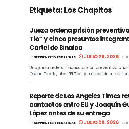
Etiqueta:
Los Chapitos
Jueza ordena prisión preventiva
Tío” y cinco presuntos integrant
Cártel de Sinaloa
JULIO 28, 2026
BY
SERPIENTES Y ESCALERAS
0
Una jueza federal impuso prisión preventiva ofici
Osuna Tirado, alias "El Tío", y a otros cinco presu
...
Reporte de Los Angeles Times re
contactos entre EU y Joaquín 
López antes de su entrega
JULIO 20, 2026
BY
SERPIENTES Y ESCALERAS
0