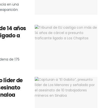
ncia en una
reaparición
de 14 años
ligado a
dena de 175
 líder de
sesinato
inaloa