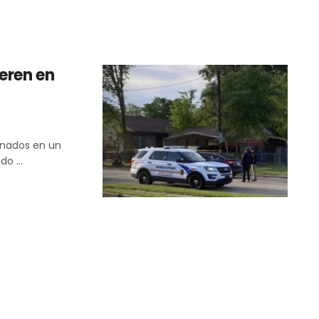
eren en
inados en un
o ...