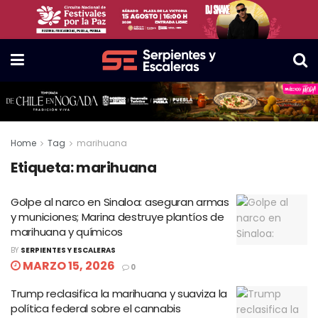
Home
Tag
marihuana
Etiqueta:
marihuana
Golpe al narco en Sinaloa: aseguran armas
y municiones; Marina destruye plantíos de
marihuana y químicos
BY
SERPIENTES Y ESCALERAS
MARZO 15, 2026
0
Trump reclasifica la marihuana y suaviza la
política federal sobre el cannabis