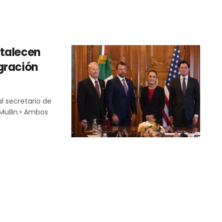
rtalecen
gración
l secretario de
Mullin.• Ambos