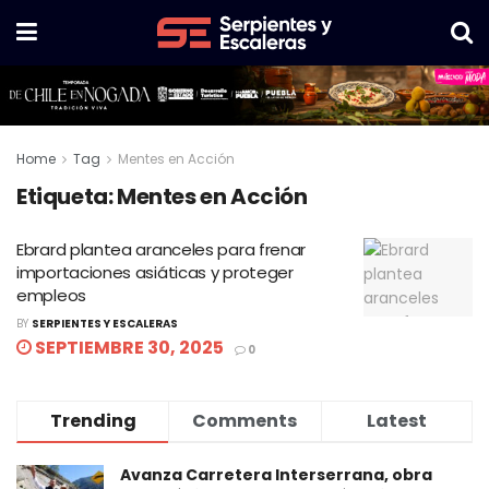
Home
Tag
Mentes en Acción
Etiqueta:
Mentes en Acción
Ebrard plantea aranceles para frenar
importaciones asiáticas y proteger
empleos
BY
SERPIENTES Y ESCALERAS
SEPTIEMBRE 30, 2025
0
Trending
Comments
Latest
Avanza Carretera Interserrana, obra