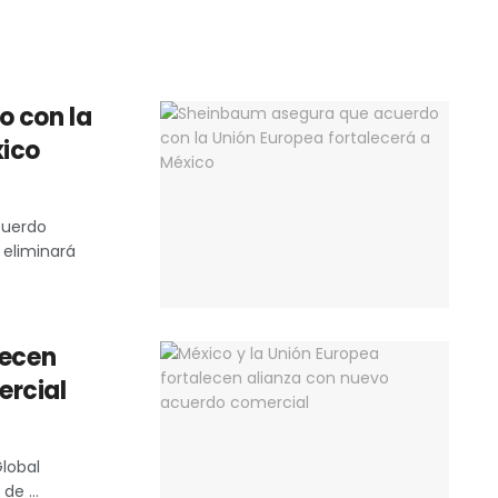
 con la
xico
cuerdo
 eliminará
lecen
ercial
Global
e ...