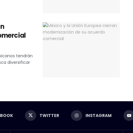
an
omercial
xicanos tendrán
ca diversificar
EBOOK
TWITTER
INSTAGRAM