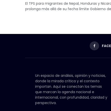
El TPS para migrantes de Nepal, Honduras y Nicar
prolonga más allá de su fecha límite Gobierno de
FAC
Un espacio de análisis, opinión y noticias,
donde la mirada crítica y el contexto
importan. Aquí se conectan los temas
que marcan la agenda nacional e
internacional, con profundidad, claridad y
perspectiva.