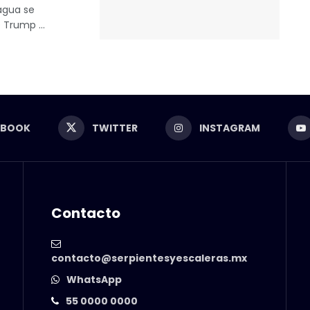
agua se
 Trump ...
EBOOK
TWITTER
INSTAGRAM
Contacto
contacto@serpientesyescaleras.mx
WhatsApp
55 0000 0000