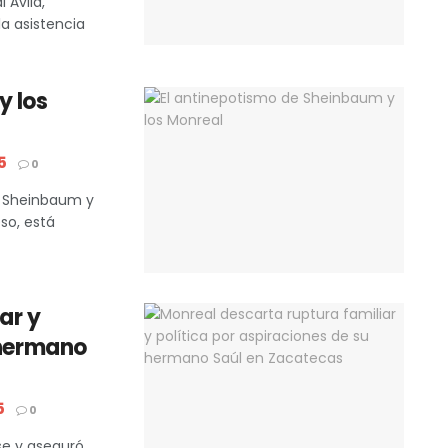
 Ávila,
a asistencia
y los
5
0
a Sheinbaum y
so, está
ar y
 hermano
5
0
se y aseguró