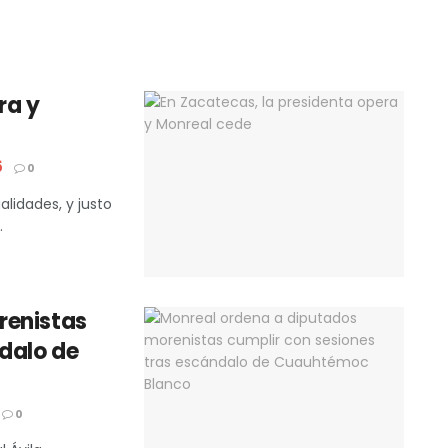
ra y
5
0
alidades, y justo
.
renistas
ndalo de
0