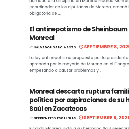
Llamado a la disciplina en Morena Ricardo Monreal
coordinador de los diputados de Morena, ordenó l
obligatoria de ...
El antinepotismo de Sheinbaum 
Monreal
SEPTIEMBRE 8, 202
BY
SALVADOR GARCIA SOTO
La ley antinepotismo propuesta por la president
aprobada por la mayoría de Morena en el Congre
empezando a causar problemas y ...
Monreal descarta ruptura famili
política por aspiraciones de su
Saúl en Zacatecas
SEPTIEMBRE 5, 202
BY
SERPIENTES Y ESCALERAS
Ricardo Monreal pidió a su hermano Saúl serenar