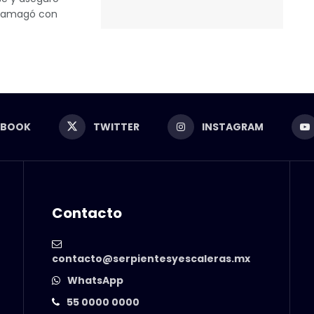
al amagó con
EBOOK
TWITTER
INSTAGRAM
Contacto
contacto@serpientesyescaleras.mx
WhatsApp
55 0000 0000