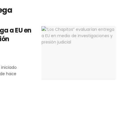
ega
ga a EU en
ión
 iniciado
sde hace