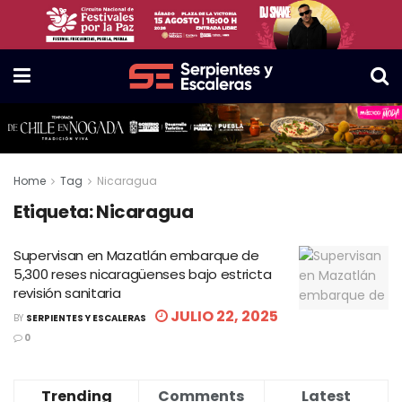
Home
Tag
Nicaragua
Etiqueta:
Nicaragua
Supervisan en Mazatlán embarque de
5,300 reses nicaragüenses bajo estricta
revisión sanitaria
JULIO 22, 2025
BY
SERPIENTES Y ESCALERAS
0
Trending
Comments
Latest