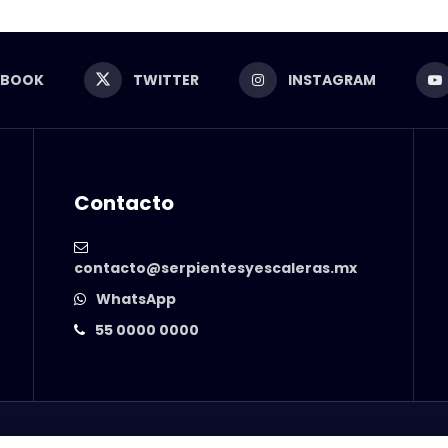
EBOOK
TWITTER
INSTAGRAM
Contacto
contacto@serpientesyescaleras.mx
WhatsApp
55 0000 0000
© 2025 Serpientes y Escaleras. Powered by
99 Degrees
.