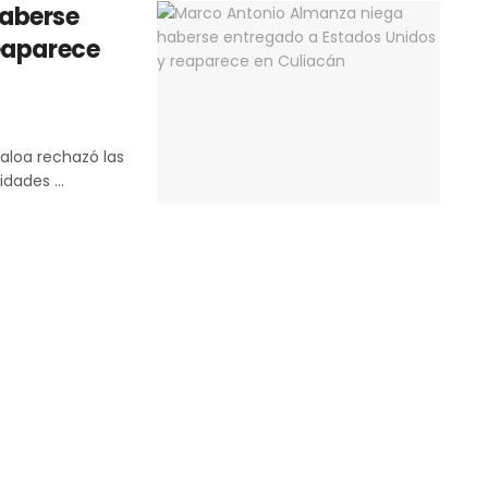
haberse
eaparece
inaloa rechazó las
dades ...