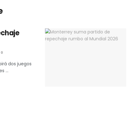
e
echaje
0
birá dos juegos
 ...