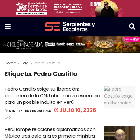
Home
Tag
Pedro Castillo
Etiqueta:
Pedro Castillo
Pedro Castillo exige su liberación;
dictamen de la ONU abre nuevo escenario
para un posible indulto en Perú
JULIO 10, 2026
BY
SERPIENTES Y ESCALERAS
0
Perú rompe relaciones diplomáticas con
México tras asilo a la ex primera ministra