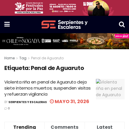
Home
Tag
Penal de Aguaruto
Etiqueta:
Penal de Aguaruto
Violenta riña en penal de Aguaruto deja
siete internos muertos; suspenden visitas
y refuerzan vigilancia
MAYO 31, 2026
BY
SERPIENTES Y ESCALERAS
0
Trending
Comments
Latest