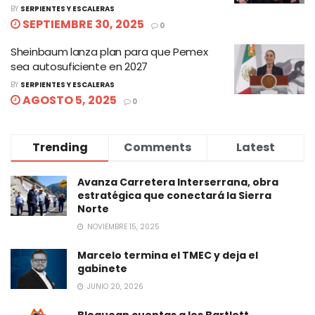
BY
SERPIENTES Y ESCALERAS
SEPTIEMBRE 30, 2025
0
Sheinbaum lanza plan para que Pemex
sea autosuficiente en 2027
BY
SERPIENTES Y ESCALERAS
AGOSTO 5, 2025
0
Trending
Comments
Latest
Avanza Carretera Interserrana, obra
estratégica que conectará la Sierra
Norte
NOVIEMBRE 15, 2025
Marcelo termina el TMEC y deja el
gabinete
JUNIO 20, 2026
Bloquean cuentas a los Bartlett