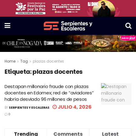
Home
Tag
plazas docentes
Etiqueta:
plazas docentes
Destapan millonario fraude con plazas
docentes en Edomex; red de “aviadores”
habría desviado 96 millones de pesos
JULIO 4, 2026
BY
SERPIENTES Y ESCALERAS
0
Trending
Comments
Latest