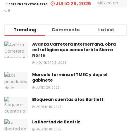
JULIO 29, 2025
BY
SERPIENTES Y ESCALERAS
0
Trending
Comments
Latest
Avanza Carretera Interserrana, obra
estratégica que conectará la Sierra
Norte
NOVIEMBRE 15, 2025
Marcelo termina el TMEC y deja el
gabinete
JUNIO 20, 2026
Bloquean cuentas a los Bartlett
AGOSTO 16, 2025
La libertad de Beatriz
AGOSTO 18, 2025