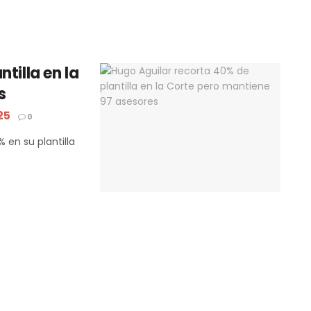
tilla en la
s
25
0
 en su plantilla