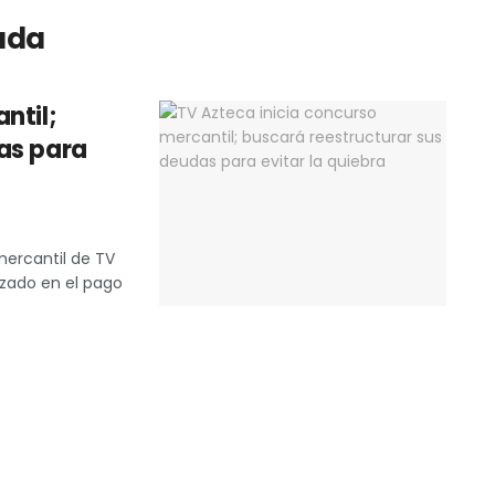
uda
ntil;
as para
mercantil de TV
izado en el pago