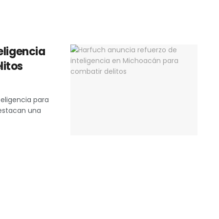
eligencia
litos
eligencia para
destacan una