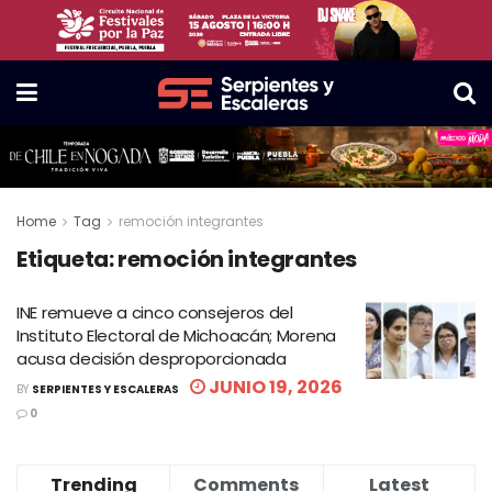
Home
Tag
remoción integrantes
Etiqueta:
remoción integrantes
INE remueve a cinco consejeros del
Instituto Electoral de Michoacán; Morena
acusa decisión desproporcionada
JUNIO 19, 2026
BY
SERPIENTES Y ESCALERAS
0
Trending
Comments
Latest