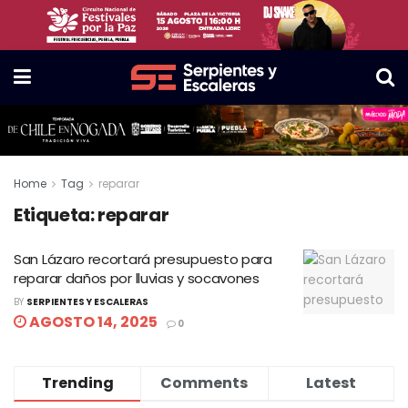
Home
Tag
reparar
Etiqueta:
reparar
San Lázaro recortará presupuesto para
reparar daños por lluvias y socavones
BY
SERPIENTES Y ESCALERAS
AGOSTO 14, 2025
0
Trending
Comments
Latest