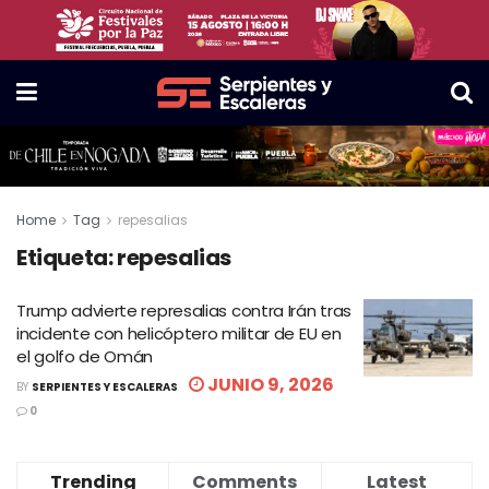
Home
Tag
repesalias
Etiqueta:
repesalias
Trump advierte represalias contra Irán tras
incidente con helicóptero militar de EU en
el golfo de Omán
JUNIO 9, 2026
BY
SERPIENTES Y ESCALERAS
0
Trending
Comments
Latest