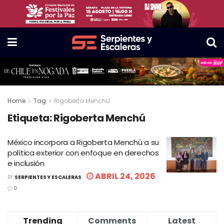
Home
Tag
Rigoberta Menchú
Etiqueta:
Rigoberta Menchú
México incorpora a Rigoberta Menchú a su
política exterior con enfoque en derechos
e inclusión
ABRIL 24, 2026
BY
SERPIENTES Y ESCALERAS
0
Trending
Comments
Latest