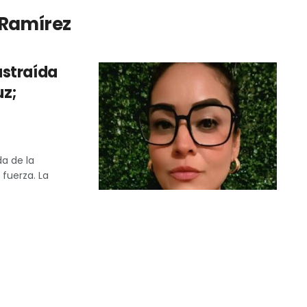
Ramírez
ustraída
uz;
a de la
 fuerza. La