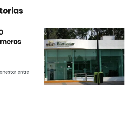
torias
0
rimeros
ienestar entre