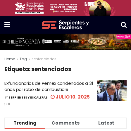
Home
Tag
sentenciados
Etiqueta:
sentenciados
Exfuncionarios de Pemex condenados a 31
años por robo de combustible
JULIO 10, 2025
BY
SERPIENTES Y ESCALERAS
0
Trending
Comments
Latest