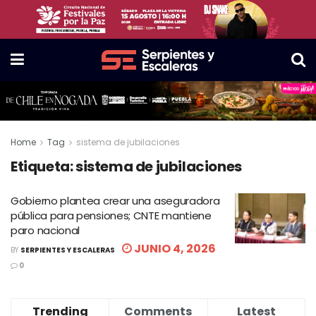
Home
Tag
sistema de jubilaciones
Etiqueta:
sistema de jubilaciones
Gobierno plantea crear una aseguradora
pública para pensiones; CNTE mantiene
paro nacional
JUNIO 4, 2026
BY
SERPIENTES Y ESCALERAS
0
Trending
Comments
Latest