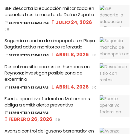
SEP descarta la educación militarizada en
escuelas tras la muerte de Dafne Zapata
JULIO 24, 2026
BY
SERPIENTES Y ESCALERAS
0
Segunda mancha de chapopote en Playa
Bagdad activa monitoreo reforzado
ABRIL 8, 2026
BY
SERPIENTES Y ESCALERAS
0
Descubren sitio con restos humanos en
Reynosa; investigan posible zona de
exterminio
ABRIL 4, 2026
BY
SERPIENTES Y ESCALERAS
0
Fuerte operativo federal en Matamoros
obliga a emitir alerta preventiva
BY
SERPIENTES Y ESCALERAS
FEBRERO 26, 2026
0
Avanza control del gusano barrenador en