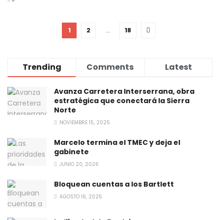
1
2
…
18
Trending
Comments
Latest
Avanza Carretera Interserrana, obra
estratégica que conectará la Sierra
Norte
NOVIEMBRE 15, 2025
Marcelo termina el TMEC y deja el
gabinete
JUNIO 20, 2026
Bloquean cuentas a los Bartlett
AGOSTO 16, 2025