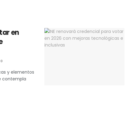
tar en
e
0
icas y elementos
Se contempla