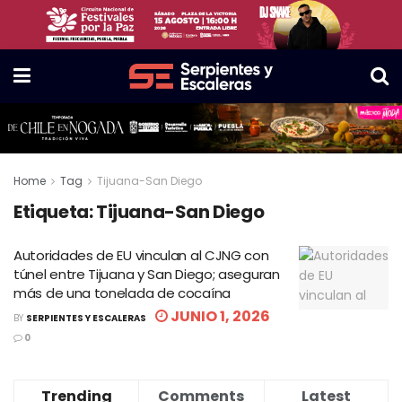
Home
Tag
Tijuana-San Diego
Etiqueta:
Tijuana-San Diego
Autoridades de EU vinculan al CJNG con
túnel entre Tijuana y San Diego; aseguran
más de una tonelada de cocaína
JUNIO 1, 2026
BY
SERPIENTES Y ESCALERAS
0
Trending
Comments
Latest