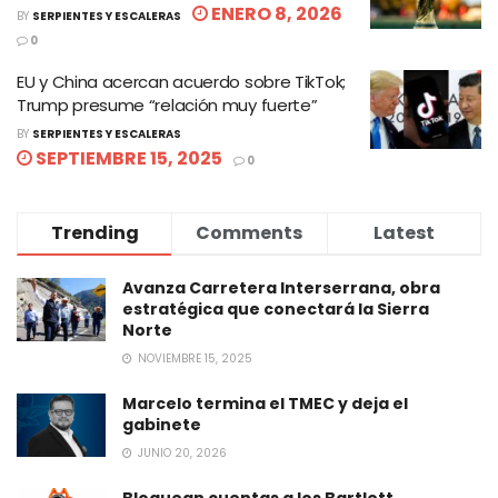
ENERO 8, 2026
BY
SERPIENTES Y ESCALERAS
0
EU y China acercan acuerdo sobre TikTok;
Trump presume “relación muy fuerte”
BY
SERPIENTES Y ESCALERAS
SEPTIEMBRE 15, 2025
0
Trending
Comments
Latest
Avanza Carretera Interserrana, obra
estratégica que conectará la Sierra
Norte
NOVIEMBRE 15, 2025
Marcelo termina el TMEC y deja el
gabinete
JUNIO 20, 2026
Bloquean cuentas a los Bartlett