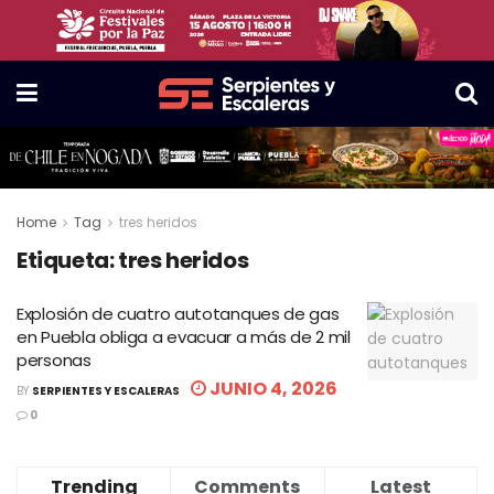
Home
Tag
tres heridos
Etiqueta:
tres heridos
Explosión de cuatro autotanques de gas
en Puebla obliga a evacuar a más de 2 mil
personas
JUNIO 4, 2026
BY
SERPIENTES Y ESCALERAS
0
Trending
Comments
Latest