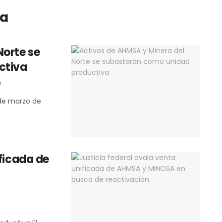
va
Norte se
ctiva
0
 de marzo de
ificada de