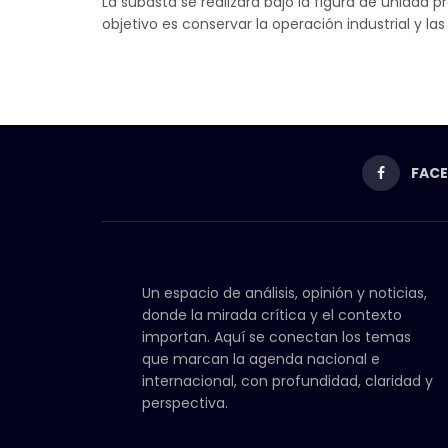
La subasta se realizará bajo la figura de unidad p
objetivo es conservar la operación industrial y las 
FAC
Un espacio de análisis, opinión y noticias,
donde la mirada crítica y el contexto
importan. Aquí se conectan los temas
que marcan la agenda nacional e
internacional, con profundidad, claridad y
perspectiva.