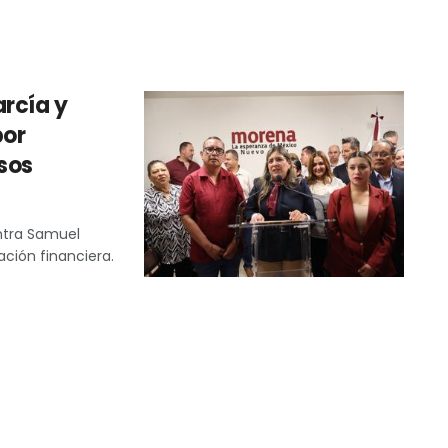
rcía y
por
sos
ntra Samuel
ación financiera.