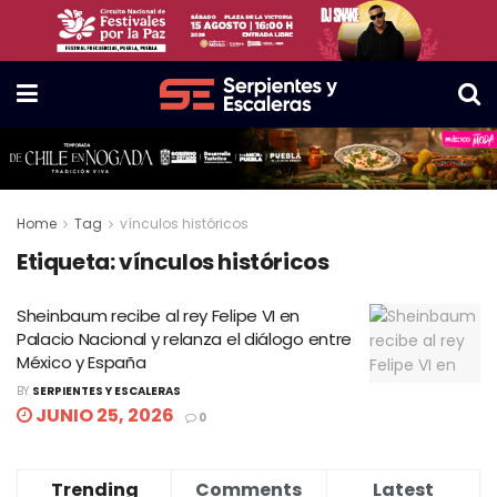
Home
Tag
vínculos históricos
Etiqueta:
vínculos históricos
Sheinbaum recibe al rey Felipe VI en
Palacio Nacional y relanza el diálogo entre
México y España
BY
SERPIENTES Y ESCALERAS
JUNIO 25, 2026
0
Trending
Comments
Latest