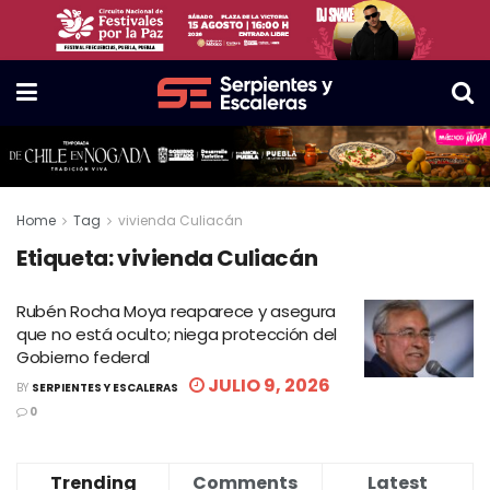
Home
Tag
vivienda Culiacán
Etiqueta:
vivienda Culiacán
Rubén Rocha Moya reaparece y asegura
que no está oculto; niega protección del
Gobierno federal
JULIO 9, 2026
BY
SERPIENTES Y ESCALERAS
0
Trending
Comments
Latest